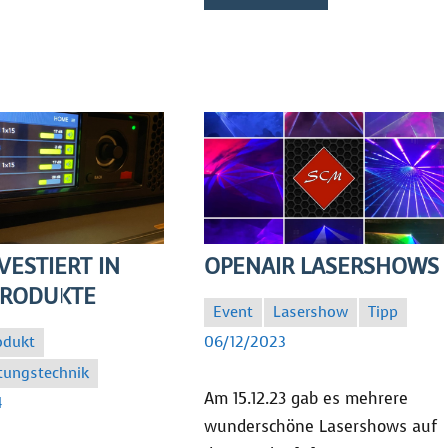
VESTIERT IN
OPENAIR LASERSHOWS
PRODUKTE
Event
Lasershow
Tipp
SC
06/12/2023
odukt
tungstechnik
Am 15.12.23 gab es mehrere
4
wunderschöne Lasershows auf