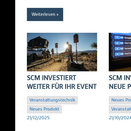
Weiterlesen
SCM INVESTIERT
SCM IN
WEITER FÜR IHR EVENT
NEUE 
Veranstaltungstechnik
Neues Pr
Neues Produkt
Veranstal
SC
SC
21/12/2025
21/10/202