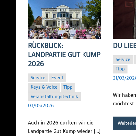
RÜCKBLICK:
DU LIE
LANDPARTIE GUT KUMP
Service
2026
Tipp
SC
Service
Event
21/03/202
Keys & Voice
Tipp
Wir haben 
SC
Veranstaltungstechnik
möchtest 
03/05/2026
Auch in 2026 durften wir die
Weiterle
Landpartie Gut Kump wieder […]