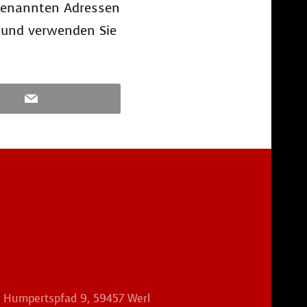
genannten Adressen
 @ und verwenden Sie
m Humpertspfad 9, 59457 Werl