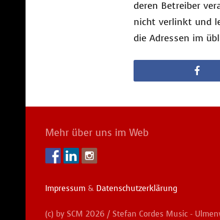
deren Betreiber ver
nicht verlinkt und 
die Adressen im üb
Mehr über uns im Web
Impressum
&
Datenschutzerklärung
(c) by SCM 2026 / Stefan Cordes Music - Ulme