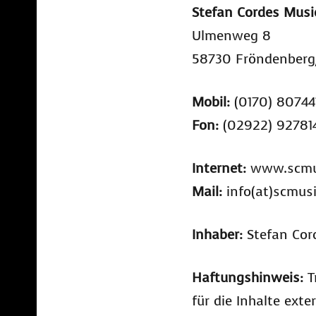
Stefan Cordes Musi
Ulmenweg 8
58730 Fröndenberg
Mobil:
(0170) 80744
Fon:
(02922) 92781
Internet:
www.scmu
Mail:
info(at)scmus
Inhaber:
Stefan Cor
Haftungshinweis:
T
für die Inhalte exte