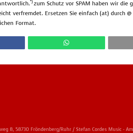
*)
antwortlich.
zum Schutz vor SPAM haben wir die 
leicht verfremdet. Ersetzen Sie einfach (at) durch
lichen Format.
nweg 8, 58730 Fröndenberg/Ruhr / Stefan Cordes Music - A