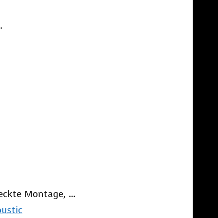
.
deckte Montage, …
oustic