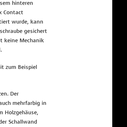
esem hinteren
x Contact
iert wurde, kann
schraube gesichert
st keine Mechanik
.
t zum Beispiel
zen. Der
auch mehrfarbig in
em Holzgehäuse,
der Schallwand