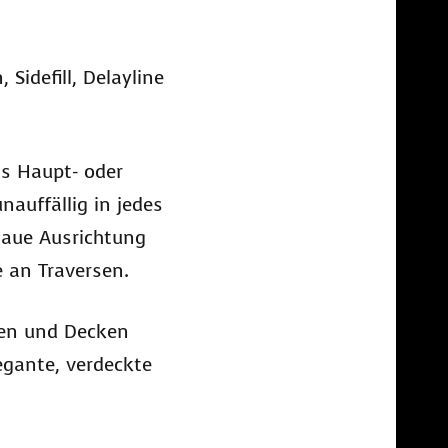
Sidefill, Delayline
ls Haupt- oder
auffällig in jedes
naue Ausrichtung
 an Traversen.
den und Decken
egante, verdeckte