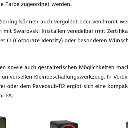
ate Farbe zugeordnet werden.
 Zierring können auch vergoldet oder verchromt we
 mit Swarovski Kristallen veredelbar (mit Zertifika
ner CI (Corporate Identity) oder besonderen Wüns
chen sowie auch gestalterischen Möglichkeiten ma
d universellen Kleinbeschallungswerkzeug. In Verb
er oder dem Paveosub-112 ergibt sich eine kompa
ni-PA.