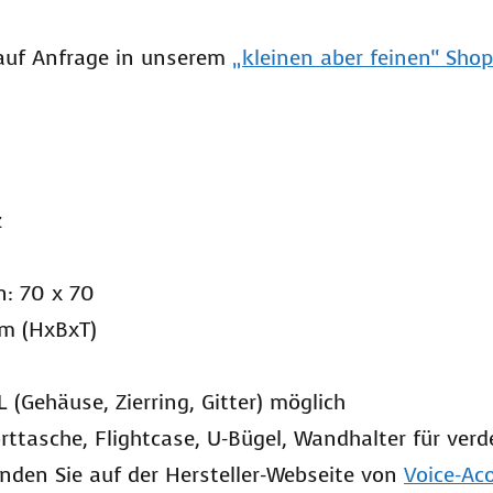
 auf Anfrage in unserem
„kleinen aber feinen“ Shop
z
n: 70 x 70
mm (HxBxT)
 (Gehäuse, Zierring, Gitter) möglich
rttasche, Flightcase, U-Bügel, Wandhalter für ver
finden Sie auf der Hersteller-Webseite von
Voice-Ac