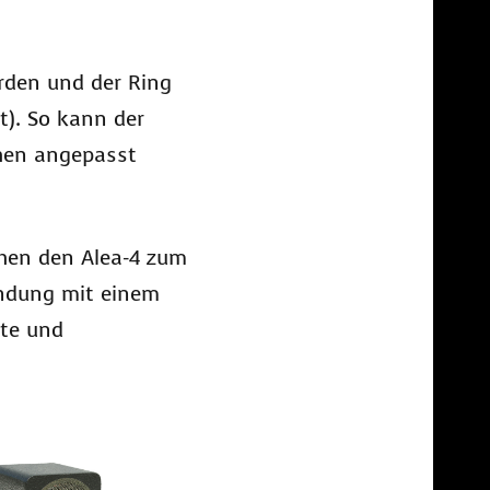
rden und der Ring
t). So kann der
chen angepasst
chen den Alea-4 zum
indung mit einem
kte und