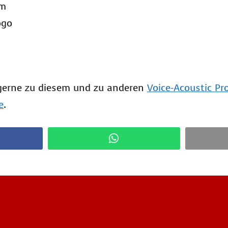
rm
ogo
gerne zu diesem und zu anderen
Voice-Acoustic P
e
.